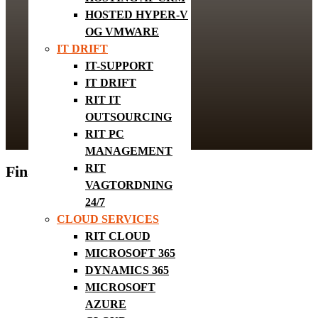
HOSTED HYPER-V
OG VMWARE
IT DRIFT
IT-SUPPORT
IT DRIFT
RIT IT
OUTSOURCING
RIT PC
MANAGEMENT
RIT
Finance Assistant (Barsel)
VAGTORDNING
24/7
CLOUD SERVICES
RIT CLOUD
MICROSOFT 365
DYNAMICS 365
MICROSOFT
AZURE