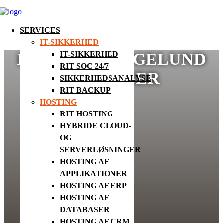
SERVICES
IT-SIKKERHED
ISABELLA HØGELUND
IT-SIKKERHED
RIT SOC 24/7
MARIAGER
SIKKERHEDSANALYSE
RIT BACKUP
HOSTING
RIT HOSTING
HYBRIDE CLOUD-
OG
SERVERLØSNINGER
HOSTING AF
APPLIKATIONER
HOSTING AF ERP
HOSTING AF
DATABASER
HOSTING AF CRM