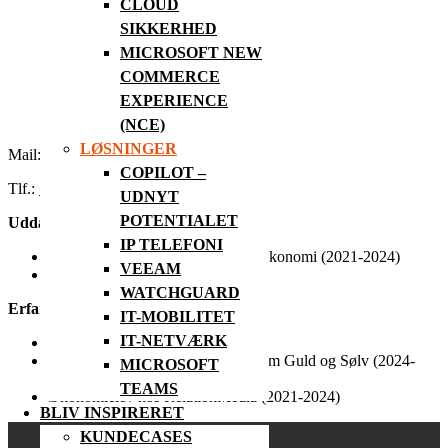
CLOUD
SIKKERHED
MICROSOFT NEW
COMMERCE
EXPERIENCE
(NCE)
LØSNINGER
Mail:
ihm@rit.dk
COPILOT –
Tlf.:
+45 48 88 26 60
UDNYT
POTENTIALET
Uddannelse:
IP TELEFONI
Kontoruddannelse med speciale i økonomi (2021-2024)
VEEAM
Financial Controller (2017-2019)
WATCHGUARD
Erfaring:
IT-MOBILITET
IT-NETVÆRK
RIT A/S 2025-
Regnskabsmedarbejder hos Vibholm Guld og Sølv (2024-
MICROSOFT
2025)
TEAMS
Økonomielev hos RelationMedia (2021-2024)
BLIV INSPIRERET
KUNDECASES