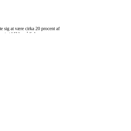
200 USB-nøgler rundt omkring på
e sig at være cirka 20 procent af
mt at klikke på links.
ompTIAs undersøgelse viste nemlig, at
Locker.
Advarslen kan læses eller
t bekræfter os nemlig i, at der ikke er
et er, at man har og ikke mindst følger