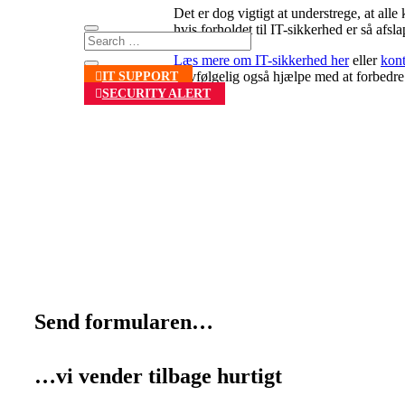
Det er dog vigtigt at understrege, at all
hvis forholdet til IT-sikkerhed er så af
Læs mere om IT-sikkerhed her
eller
kont
selvfølgelig også hjælpe med at forbedre
IT SUPPORT
SECURITY ALERT
Send formularen…
…vi vender tilbage hurtigt