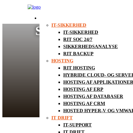
SERVICES
IT-SIKKERHED
SOCIALT EKSPE
IT-SIKKERHED
RIT SOC 24/7
SIKKERHEDSANALYSE
RIT BACKUP
HOSTING
RIT HOSTING
HYBRIDE CLOUD- OG SERV
HOSTING AF APPLIKATIONE
HOSTING AF ERP
HOSTING AF DATABASER
HOSTING AF CRM
HOSTED HYPER-V OG VMWA
IT DRIFT
IT-SUPPORT
Da Mobile World Congress blev afholdt i 
socialt eksperiment på uvidende deltager
IT DRIFT