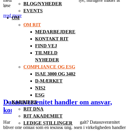
medarbejdere eksperimenterer og finder nye, hurtigere måder at
BLOG/NYHEDER
løse opgaver...
EVENTS
read more
OM
OM RIT
MEDARBEJDERE
KONTAKT RIT
FIND VEJ
TILMELD
NYHEDER
COMPLIANCE OG ESG
ISAE 3000 OG 3402
D-MÆRKET
NIS2
ESG
Datasuverænitet handler om ansvar,
KARRIERE
kontrol og bevidste valg
RIT DNA
RIT AKADEMIET
Har I styr på jeres data – også når det går galt? Datasuverænitet
LEDIGE STILLINGER
bliver ofte omtalt som en teknisk ting. Men i virkeligheden handler