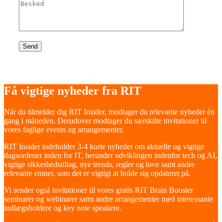
Få vigtige nyheder fra RIT
Når du tilmelder dig RIT Insider, modtager du relevante nyheder én
gang i måneden. Derudover modtager du særskilte invitationer til
vores faglige events og arrangementer.
RIT Insider indeholder 3-4 korte nyheder om aktuelle og vigtige
dagsordener inden for IT, herunder udviklingen indenfor tech og AI,
vigtige sikkerhedstiltag, nye trends, regler og love samt andre
relevante emner, som det er vigtigt at holde sig opdateret på.
Vi sender også invitationer til vores gratis RIT Brain Booster
seminarer og webinarer samt andre arrangementer med interessante
indlægsholdere og key note speakere.