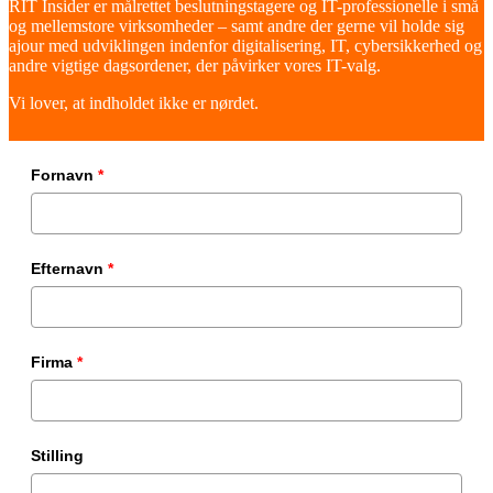
RIT Insider er målrettet beslutningstagere og IT-professionelle i små
og mellemstore virksomheder – samt andre der gerne vil holde sig
ajour med udviklingen indenfor digitalisering, IT, cybersikkerhed og
andre vigtige dagsordener, der påvirker vores IT-valg.
Vi lover, at indholdet ikke er nørdet.
Fornavn
*
Efternavn
*
Firma
*
Stilling