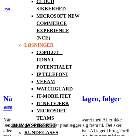
CLOUD
read more
SIKKERHED
MICROSOFT NEW
COMMERCE
EXPERIENCE
(NCE)
LØSNINGER
COPILOT –
UDNYT
POTENTIALET
IP TELEFONI
VEEAM
WATCHGUARD
IT-MOBILITET
Når AI rykker ind i hverdagen, følger
IT-NETVÆRK
ansvaret med
MICROSOFT
TEAMS
Når AI rykker ind i hverdagen, følger ansvaret med AI er ikke
længere noget, virksomheder planlægger sig frem til. Det sker
BLIV INSPIRERET
allerede i hverdagen. I mange SMV’er bliver AI taget i brug, fordi
KUNDECASES