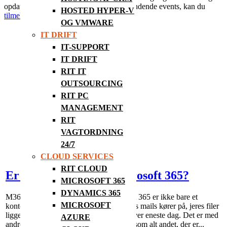
opdateret og modtage invitationer til spændende events, kan du
HOSTED HYPER-V
tilmelde dig nyhedsbrevet her.
OG VMWARE
IT DRIFT
IT-SUPPORT
IT DRIFT
RIT IT
OUTSOURCING
RIT PC
MANAGEMENT
RIT
VAGTORDNING
24/7
CLOUD SERVICES
RIT CLOUD
Er der styr på jeres Microsoft 365?
MICROSOFT 365
DYNAMICS 365
M365 er hjertet i jeres IT-miljø Microsoft 365 er ikke bare et
MICROSOFT
kontorprogram. Det er den platform, jeres mails kører på, jeres filer
ligger i, og jeres brugere logger ind på hver eneste dag. Det er med
AZURE
andre ord hjertet i jeres IT-miljø. Og ligesom alt andet, der er...