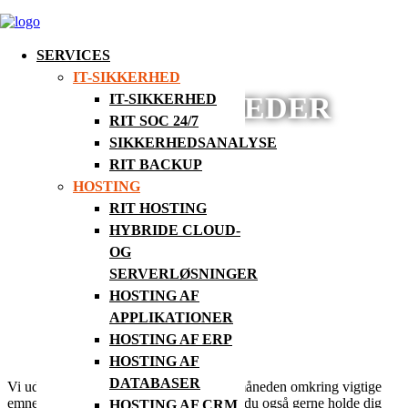
SERVICES
IT-SIKKERHED
BLOG/NYHEDER
IT-SIKKERHED
RIT SOC 24/7
SIKKERHEDSANALYSE
RIT BACKUP
HOSTING
RIT HOSTING
HYBRIDE CLOUD-
OG
SERVERLØSNINGER
HOSTING AF
APPLIKATIONER
HOSTING AF ERP
HOSTING AF
DATABASER
Vi udsender et nyhedsbrev én gang om måneden omkring vigtige
emner og dagsordener i IT-verdenen. Vil du også gerne holde dig
HOSTING AF CRM