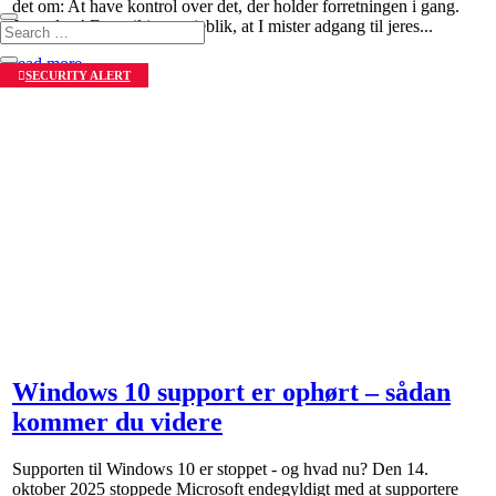
det om: At have kontrol over det, der holder forretningen i gang.
Jeres data! Forestil jer et øjeblik, at I mister adgang til jeres...
read more
SECURITY ALERT
Windows 10 support er ophørt – sådan
kommer du videre
Supporten til Windows 10 er stoppet - og hvad nu? Den 14.
oktober 2025 stoppede Microsoft endegyldigt med at supportere