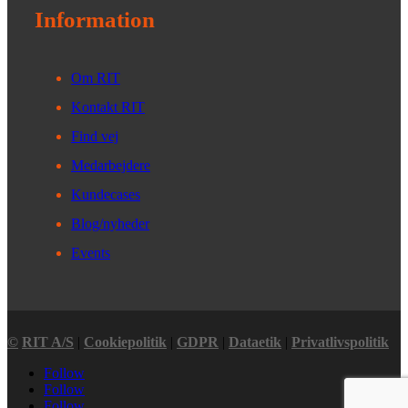
Information
Om RIT
Kontakt RIT
Find vej
Medarbejdere
Kundecases
Blog/nyheder
Events
©
RIT A/S
|
Cookiepolitik
|
GDPR
|
Dataetik
|
Privatlivspolitik
Follow
Follow
Follow