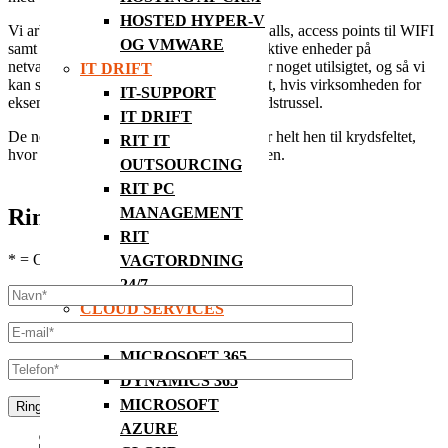
HOSTED HYPER-V
Vi arbejder med VLAN, switching, firewalls, access points til WIFI
OG VMWARE
samt overvågning (management) af alle aktive enheder på
netværket, så vi kan reagere, hvis der sker noget utilsigtet, og så vi
IT DRIFT
kan se hvad og hvor der er gået noget galt, hvis virksomheden for
IT-SUPPORT
eksempel har været udsat for en sikkerhedstrussel.
IT DRIFT
De netværksløsninger vi arbejder med går helt hen til krydsfeltet,
RIT IT
hvor ansvaret typisk overgår til elektrikeren.
OUTSOURCING
RIT PC
Ring mig op
MANAGEMENT
RIT
* = Obligatorisk felt
VAGTORDNING
24/7
CLOUD SERVICES
RIT CLOUD
MICROSOFT 365
DYNAMICS 365
MICROSOFT
AZURE
Send formularen...