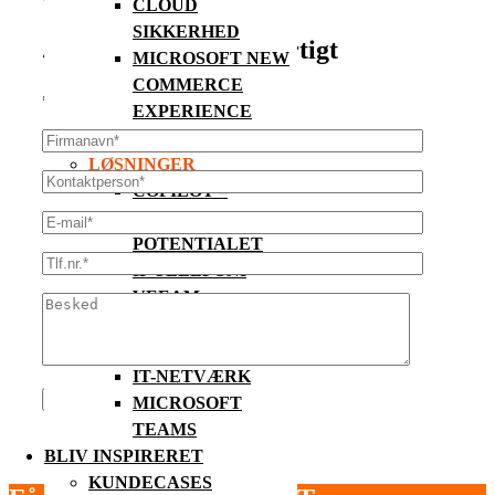
CLOUD
SIKKERHED
...vi vender tilbage hurtigt
MICROSOFT NEW
COMMERCE
* = Obligatorisk felt
EXPERIENCE
(NCE)
LØSNINGER
COPILOT –
UDNYT
POTENTIALET
IP TELEFONI
VEEAM
WATCHGUARD
IT-MOBILITET
IT-NETVÆRK
MICROSOFT
TEAMS
BLIV INSPIRERET
KUNDECASES