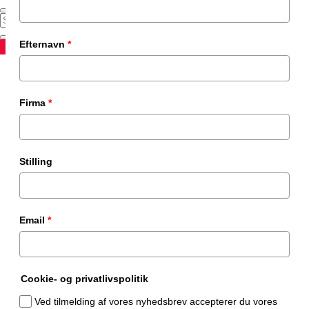
Efternavn
*
SECURITY ALERT
Firma
*
Stilling
Email
*
Cookie- og privatlivspolitik
Ved tilmelding af vores nyhedsbrev accepterer du vores