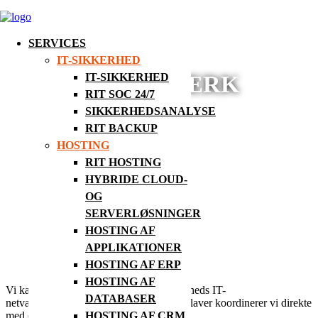
SERVICES
IT-SIKKERHED
IT-NETVÆRK
IT-SIKKERHED
RIT SOC 24/7
SIKKERHEDSANALYSE
RIT BACKUP
HOSTING
RIT HOSTING
HYBRIDE CLOUD-
OG
SERVERLØSNINGER
HOSTING AF
APPLIKATIONER
HOSTING AF ERP
HOSTING AF
Vi kan stå for alle elementer i en virksomheds IT-
DATABASER
netværksopbygning. De ting vi ikke selv laver koordinerer vi direkte
med elektrikeren og andre faggrupper.
HOSTING AF CRM