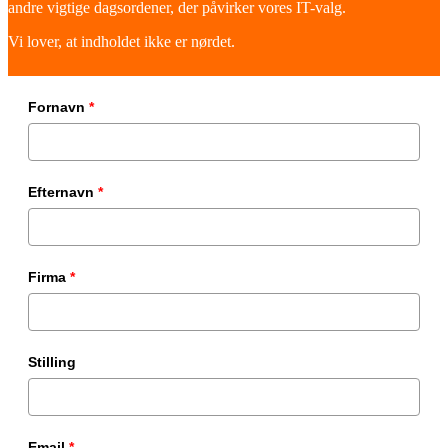
andre vigtige dagsordener, der påvirker vores IT-valg.
Vi lover, at indholdet ikke er nørdet.
Fornavn
*
Efternavn
*
Firma
*
Stilling
Email
*