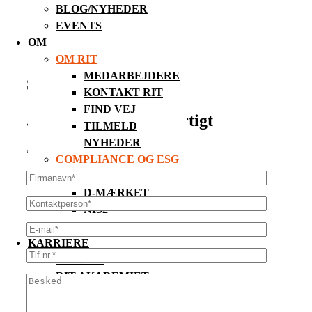
BLOG/NYHEDER
EVENTS
OM
OM RIT
MEDARBEJDERE
Send formularen...
KONTAKT RIT
FIND VEJ
...vi vender tilbage hurtigt
TILMELD
NYHEDER
* = Obligatorisk felt
COMPLIANCE OG ESG
ISAE 3000 OG 3402
D-MÆRKET
NIS2
ESG
KARRIERE
RIT DNA
RIT AKADEMIET
LEDIGE STILLINGER