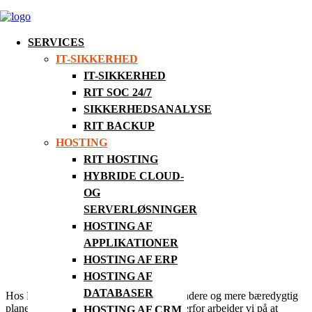
SERVICES
IT-SIKKERHED
IT-SIKKERHED
ESG
RIT SOC 24/7
SIKKERHEDSANALYSE
RIT BACKUP
HOSTING
RIT HOSTING
HYBRIDE CLOUD-
OG
SERVERLØSNINGER
HOSTING AF
APPLIKATIONER
HOSTING AF ERP
HOSTING AF
DATABASER
Hos RIT tager vi socialt ansvar for en sundere og mere bæredygtig
planet. Vi ønsker at gøre en forskel, og derfor arbejder vi på at
HOSTING AF CRM