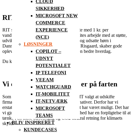
CLOUD
SIKKERHED
MICROSOFT NEW
RIT støtter CoolUnite
COMMERCE
EXPERIENCE
RIT støtter velgørenhedsfonden CoolUnite med 1 kr. per
vandflaske, som går ubeskåret til CoolUnites arbejde med
at støtte,
(NCE)
udvikle og styrke sårbare, sygdomsramte og udsatte børn i
LØSNINGER
Danmark
. Fonden, som er stiftet af Jacob Risgaard, skaber gode
COPILOT –
oplevelser og bidrager til, at børnene får en bedre hverdag.
UDNYT
Du kan læse mere her:
CoolUnite
POTENTIALET
IP TELEFONI
VEEAM
Vi er grønne – selv når vi er på farten
WATCHGUARD
IT-MOBILITET
Som et led i den grønne omstilling, har RIT valgt at udskifte
IT-NETVÆRK
firmabilerne med mere klimavenlige alternativer. Derfor har vi
erstattet dieselbilerne med elbiler, hvor det har været muligt. Det har
MICROSOFT
vi gjort, fordi vi mener, at vi som virksomhed har en forpligtelse til at
TEAMS
tænke i en mere bæredygtig og CO2-neutral retning for klimaets
BLIV INSPIRERET
skyld.
KUNDECASES