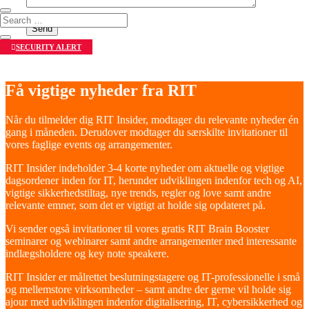
SECURITY ALERT
Få vigtige nyheder fra RIT
Når du tilmelder dig RIT Insider, modtager du relevante nyheder én
gang i måneden. Derudover modtager du særskilte invitationer til
vores faglige events og arrangementer.
RIT Insider indeholder 3-4 korte nyheder om aktuelle og vigtige
dagsordener inden for IT, herunder udviklingen indenfor tech og AI,
vigtige sikkerhedstiltag, nye trends, regler og love samt andre
relevante emner, som det er vigtigt at holde sig opdateret på.
Vi sender også invitationer til vores gratis RIT Brain Booster
seminarer og webinarer samt andre arrangementer med interessante
indlægsholdere og key note speakere.
RIT Insider er målrettet beslutningstagere og IT-professionelle i små
og mellemstore virksomheder – samt andre der gerne vil holde sig
ajour med udviklingen indenfor digitalisering, IT, cybersikkerhed og