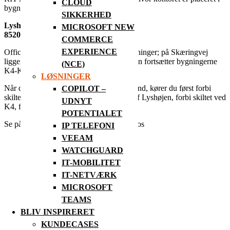
CLOUD
bygning K5. Adressen til kontoret er:
SIKKERHED
Lyshøjen 6, 1. TH.
MICROSOFT NEW
8520 Lystrup
COMMERCE
EXPERIENCE
Officelab Kirstinelund består pt. af 6 bygninger; på Skæringvej
ligger bygningerne K1-K3 og på Lyshøjen fortsætter bygningerne
(NCE)
K4-K6.
LØSNINGER
Når du ankommer til Officelab Kirstinelund, kører du først forbi
COPILOT –
skiltet ved K1, dernæst fortsætter du op af Lyshøjen, forbi skiltet ved
UDNYT
K4, før du ankommer til K5.
POTENTIALET
Se på kortet herunder, hvordan du finder os
IP TELEFONI
VEEAM
WATCHGUARD
IT-MOBILITET
IT-NETVÆRK
MICROSOFT
TEAMS
BLIV INSPIRERET
KUNDECASES