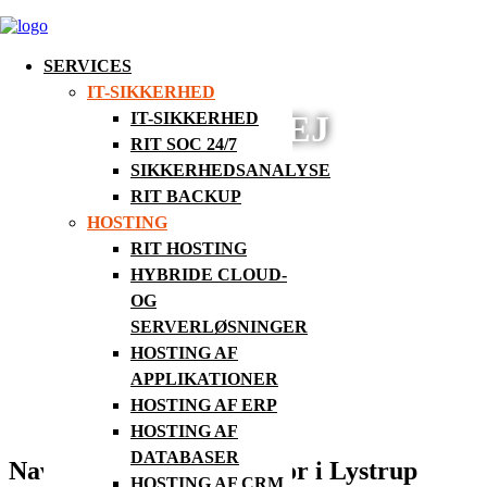
SERVICES
IT-SIKKERHED
IT-SIKKERHED
FIND VEJ
RIT SOC 24/7
SIKKERHEDSANALYSE
RIT BACKUP
HOSTING
RIT HOSTING
HYBRIDE CLOUD-
OG
SERVERLØSNINGER
HOSTING AF
APPLIKATIONER
HOSTING AF ERP
HOSTING AF
DATABASER
Navigation til vores kontor i Lystrup
HOSTING AF CRM