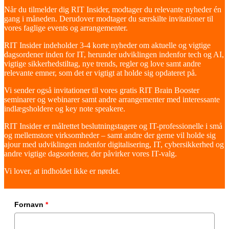
Når du tilmelder dig RIT Insider, modtager du relevante nyheder én
gang i måneden. Derudover modtager du særskilte invitationer til
vores faglige events og arrangementer.
RIT Insider indeholder 3-4 korte nyheder om aktuelle og vigtige
dagsordener inden for IT, herunder udviklingen indenfor tech og AI,
vigtige sikkerhedstiltag, nye trends, regler og love samt andre
relevante emner, som det er vigtigt at holde sig opdateret på.
Vi sender også invitationer til vores gratis RIT Brain Booster
seminarer og webinarer samt andre arrangementer med interessante
indlægsholdere og key note speakere.
RIT Insider er målrettet beslutningstagere og IT-professionelle i små
og mellemstore virksomheder – samt andre der gerne vil holde sig
ajour med udviklingen indenfor digitalisering, IT, cybersikkerhed og
andre vigtige dagsordener, der påvirker vores IT-valg.
Vi lover, at indholdet ikke er nørdet.
Fornavn
*