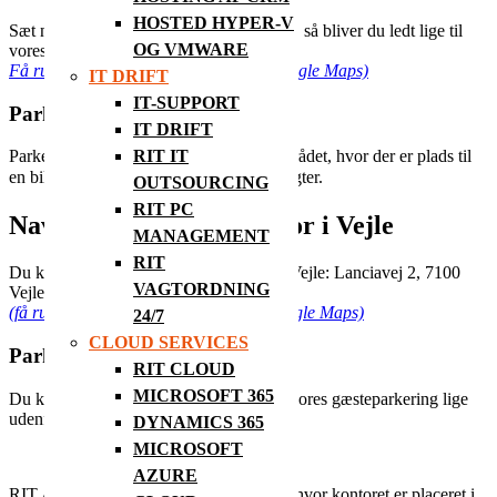
HOSTED HYPER-V
Sæt navigationen på Lyshøjen 6, Lystrup, så bliver du ledt lige til
OG VMWARE
vores hoveddør.
Få rutevejledning – klik her (åbner i Google Maps)
IT DRIFT
IT-SUPPORT
Parkering i Lystrup
IT DRIFT
RIT IT
Parkering kan ske overalt i Officelab-området, hvor der er plads til
en bil. Der er ikke restriktioner eller p-vagter.
OUTSOURCING
RIT PC
Navigation til vores kontor i Vejle
MANAGEMENT
RIT
Du kan også finde os på vores adresse i Vejle: Lanciavej 2, 7100
VAGTORDNING
Vejle
(få rutevejledning – klik her, åbner i Google Maps)
24/7
CLOUD SERVICES
Parkering i Vejle
RIT CLOUD
MICROSOFT 365
Du kan nemt og trygt komme direkte til vores gæsteparkering lige
udenfor vores kontor i Vejle.
DYNAMICS 365
MICROSOFT
AZURE
RIT A/S bor hos Officelab Kirstinelund, hvor kontoret er placeret i