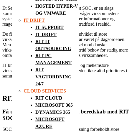
HOSTED HYPER-V
Et Security Operations Center, også kaldet SOC, er en slags
OG VMWARE
kommandocentral, som døgnet rundt overvåger virksomhedens
systemer og sikkerhedsløsninger, indsamler informationer og
IT DRIFT
reagerer på mistænkelig aktivitet og brugeradfærd i realtid.
IT-SUPPORT
De fleste SOC løsninger på markedet er udviklet til store
IT DRIFT
virksomheder, hvor IT-sikkerhed længe har været på dagsordenen.
RIT IT
Men med den fortsat voksende cybertrussel mod danske
OUTSOURCING
virksomheder i alle størrelser er der imidlertid behov for stadig mere
omfattende sikkerhedsindsatser i alle slags virksomheder.
RIT PC
MANAGEMENT
IT-kriminelle har i dag også fokus på små og mellemstore
RIT
virksomheder, hvor de ved, at IT-sikkerheden ikke altid prioriteres i
samme omfang.
VAGTORDNING
24/7
CLOUD SERVICES
RIT SOC 24/7
RIT CLOUD
MICROSOFT 365
Få udvidet overvågning og øget beredskab med RIT
DYNAMICS 365
SOC
MICROSOFT
AZURE
SOC er som regel en omkostningstung løsning forbeholdt store