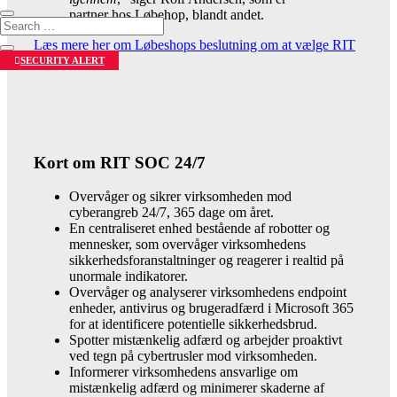
partner hos Løbehop, blandt andet.
Læs mere her om Løbeshops beslutning om at vælge RIT
SOC 24/7.
SECURITY ALERT
Kort om RIT SOC 24/7
Overvåger og sikrer virksomheden mod
cyberangreb 24/7, 365 dage om året.
En centraliseret enhed bestående af robotter og
mennesker, som overvåger virksomhedens
sikkerhedsforanstaltninger og reagerer i realtid på
unormale indikatorer.
Overvåger og analyserer virksomhedens endpoint
enheder, antivirus og brugeradfærd i Microsoft 365
for at identificere potentielle sikkerhedsbrud.
Spotter mistænkelig adfærd og arbejder proaktivt
ved tegn på cybertrusler mod virksomheden.
Informerer virksomhedens ansvarlige om
mistænkelig adfærd og minimerer skaderne af