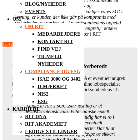
fordelagtigt for små og mellemstore virksomheder at
BLOG/NYHEDER
investere i en udvidet IT-sikkerheds- og
EVENTS
beredskabsløsning. De kunder, som vælger vores SOC-
løsning, er kunder, der ikke går på kompromis med
OM
sikkerheden og ønsker at sikre virksomhedens oppetid
OM RIT
så godt som muligt ved et eventuelt angreb
,” udtaler
MEDARBEJDERE
Kim Bonde,
CTO & Security Officer i RIT.
KONTAKT RIT
Lad os hjælpe din virksomhed
FIND VEJ
TILMELD
NYHEDER
Hos Løbeshop er man godt forberedt
COMPLIANCE OG ESG
For at være på forkant og forberedt på et eventuelt angreb
ISAE 3000 OG 3402
har ledelsen hos Danmarks største online løbespecialist
D-MÆRKET
Løbeshop.dk besluttet at opgradere virksomhedens IT-
NIS2
sikkerhedsniveau.
ESG
“
Valget af RIT’s SOC 24/7 løsning er et
KARRIERE
bevidst strategisk valg. Vi tør ganske enkelt
RIT DNA
ikke gå på kompromis, og samtidig har vi ro i
maven. For uanset hvornår et eventuelt
RIT AKADEMIET
angreb skulle ramme, står eksperter klar til at
LEDIGE STILLINGER
tage hånd om situationen og hjælpe os sikkert
igennem
,” siger Rolf Andersen, som er