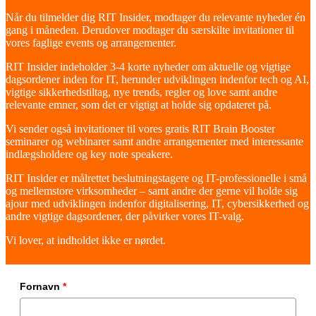
Når du tilmelder dig RIT Insider, modtager du relevante nyheder én
gang i måneden. Derudover modtager du særskilte invitationer til
vores faglige events og arrangementer.
RIT Insider indeholder 3-4 korte nyheder om aktuelle og vigtige
dagsordener inden for IT, herunder udviklingen indenfor tech og AI,
vigtige sikkerhedstiltag, nye trends, regler og love samt andre
relevante emner, som det er vigtigt at holde sig opdateret på.
Vi sender også invitationer til vores gratis RIT Brain Booster
seminarer og webinarer samt andre arrangementer med interessante
indlægsholdere og key note speakere.
RIT Insider er målrettet beslutningstagere og IT-professionelle i små
og mellemstore virksomheder – samt andre der gerne vil holde sig
ajour med udviklingen indenfor digitalisering, IT, cybersikkerhed og
andre vigtige dagsordener, der påvirker vores IT-valg.
Vi lover, at indholdet ikke er nørdet.
Fornavn
*