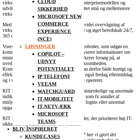
CLOUD
virksomheder, men i RIT har vi skaleret entreprisemodellen og
udviklet vores egen RIT SOC 24/7 målrettet små og mellemstore
SIKKERHED
virksomheder.
MICROSOFT NEW
COMMERCE
Med RIT SOC 24/7 får virksomheden udvidet overvågning af
virksomhedens sikkerhedsforanstaltninger og øget beredskab 24/7,
EXPERIENCE
365 dage om året.
(NCE)
LØSNINGER
Vores SOC består af både mennesker og robotter, som udgør en
kommandocentral, der overvåger og analyserer informationer om
COPILOT –
mistænkelig og unormal adfærd, som indikerer forsøg på, at
UDNYT
uvedkommende er ved at trænge ind i virksomheden.
POTENTIALET
Kommandocentralen agerer i realtid og kan derfor både hurtigt og
effektivt stoppe forsøg på indtrængning – også fredag eftermiddag
IP TELEFONI
og i weekenden, hvor mange it-kriminelle opererer.
VEEAM
RIT SOC 24/7 reagerer blandt andet på mistænkelige og unormale
WATCHGUARD
indikatorer på arbejdsstationer og servere, som fx antallet af
IT-MOBILITET
mislykkedes logins, unormale og umulige logins eller unormal
IT-NETVÆRK
opgave- og filhåndtering.
MICROSOFT
RIT SOC 24/7 er relevant for virksomheder, der prioriterer høj IT-
TEAMS
sikkerhed og minimal risiko for nedetid.
BLIV INSPIRERET
“
Med lanceringen af RIT SOC 24/7 har vi gjort det
KUNDECASES