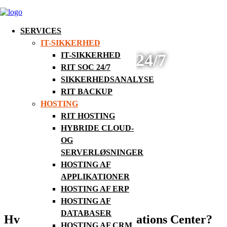
SERVICES
IT-SIKKERHED
IT-SIKKERHED
RIT SOC 24/7
RIT SOC 24/7
SIKKERHEDSANALYSE
RIT BACKUP
HOSTING
RIT HOSTING
HYBRIDE CLOUD-
OG
SERVERLØSNINGER
HOSTING AF
APPLIKATIONER
HOSTING AF ERP
HOSTING AF
DATABASER
Hvad er et Security Operations Center?
HOSTING AF CRM