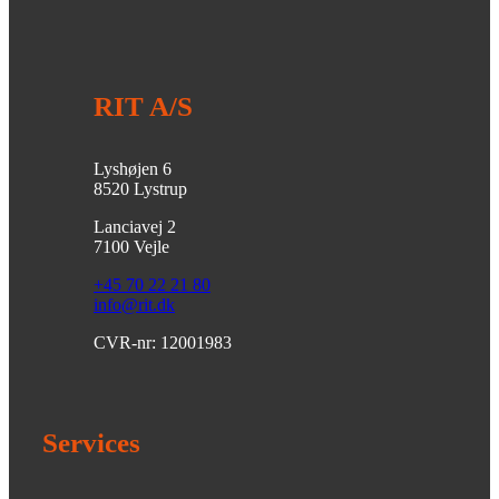
RIT A/S
Lyshøjen 6
8520 Lystrup
Lanciavej 2
7100 Vejle
+45 70 22 21 80
info@rit.dk
CVR-nr: 12001983
Services