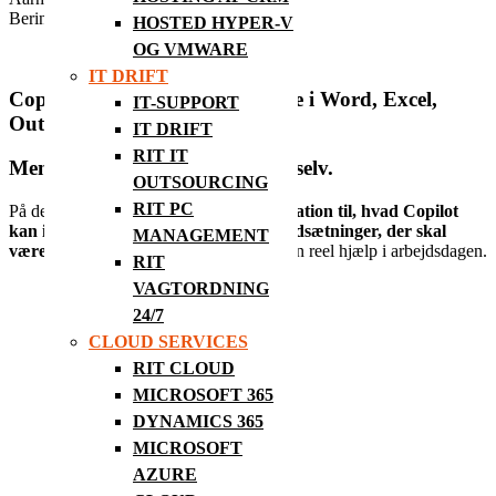
Beringvej 1, 8361 Hasselager
HOSTED HYPER-V
OG VMWARE
IT DRIFT
Copilot kan gøre arbejdet lettere i Word, Excel,
IT-SUPPORT
Outlook, Teams etc.
IT DRIFT
RIT IT
Men værdien opstår ikke af sig selv.
OUTSOURCING
RIT PC
På dette morgen-event får du både
inspiration til, hvad Copilot
kan i praksis
, og
overblik over de forudsætninger, der skal
MANAGEMENT
være på plads
, før AI assistenen bliver en reel hjælp i arbejdsdagen.
RIT
VAGTORDNING
24/7
CLOUD SERVICES
RIT CLOUD
MICROSOFT 365
DYNAMICS 365
MICROSOFT
AZURE