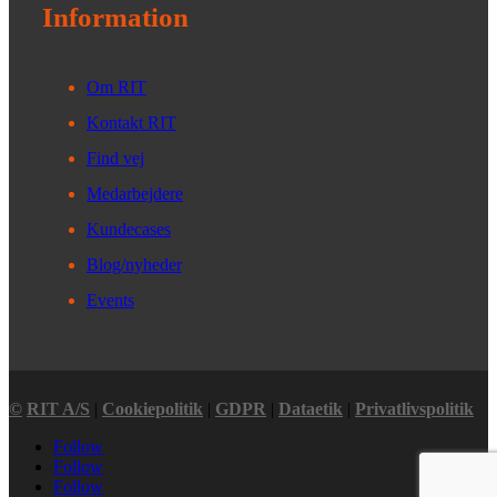
Information
Om RIT
Kontakt RIT
Find vej
Medarbejdere
Kundecases
Blog/nyheder
Events
©
RIT A/S
|
Cookiepolitik
|
GDPR
|
Dataetik
|
Privatlivspolitik
Follow
Follow
Follow