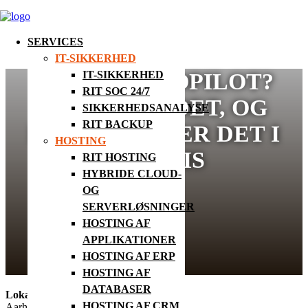
SERVICES
IT-SIKKERHED
KLAR TIL COPILOT?
IT-SIKKERHED
RIT SOC 24/7
HVAD KAN DET, OG
SIKKERHEDSANALYSE
RIT BACKUP
HVAD KRÆVER DET I
HOSTING
PRAKSIS
RIT HOSTING
HYBRIDE CLOUD-
OG
SERVERLØSNINGER
HOSTING AF
APPLIKATIONER
HOSTING AF ERP
HOSTING AF
DATABASER
Lokation
HOSTING AF CRM
Aarhus Hostel og Hotel