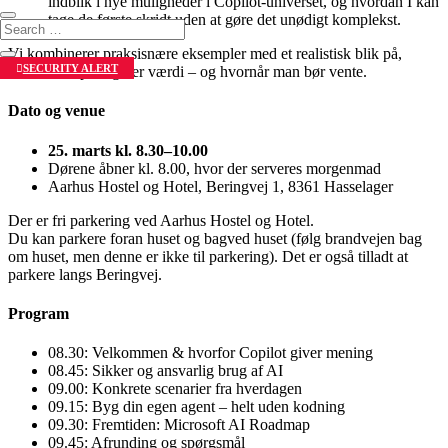
indblik i nye muligheder i Copilot-universet, og hvordan I kan
tage de første skridt uden at gøre det unødigt komplekst.
Vi kombinerer praksisnære eksempler med et realistisk blik på,
SECURITY ALERT
hvornår Copilot giver værdi – og hvornår man bør vente.
Dato og venue
25. marts kl. 8.30–10.00
Dørene åbner kl. 8.00, hvor der serveres morgenmad
Aarhus Hostel og Hotel, Beringvej 1, 8361 Hasselager
Der er fri parkering ved Aarhus Hostel og Hotel.
Du kan parkere foran huset og bagved huset (følg brandvejen bag
om huset, men denne er ikke til parkering). Det er også tilladt at
parkere langs Beringvej.
Program
08.30: Velkommen & hvorfor Copilot giver mening
08.45: Sikker og ansvarlig brug af AI
09.00: Konkrete scenarier fra hverdagen
09.15: Byg din egen agent – helt uden kodning
09.30: Fremtiden: Microsoft AI Roadmap
09.45: Afrunding og spørgsmål