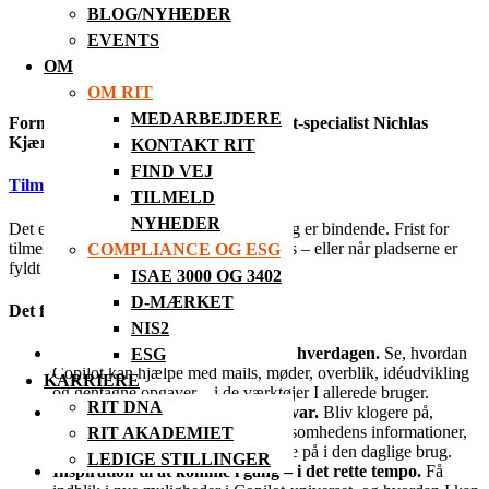
BLOG/NYHEDER
EVENTS
OM
OM RIT
MEDARBEJDERE
Formiddagens oplægsholder er Copilot-specialist Nichlas
Kjærulff fra ALSO.
KONTAKT RIT
FIND VEJ
Tilmeld dig her!
TILMELD
NYHEDER
Det er gratis at deltage, men din tilmelding er bindende. Frist for
tilmelding er senest mandag den 23. marts – eller når pladserne er
COMPLIANCE OG ESG
fyldt op.
ISAE 3000 OG 3402
D-MÆRKET
Det får du med
NIS2
Konkrete eksempler på Copilot i hverdagen.
Se, hvordan
ESG
Copilot kan hjælpe med mails, møder, overblik, idéudvikling
KARRIERE
og gentagne opgaver – i de værktøjer I allerede bruger.
RIT DNA
Tryghed i forhold til data og ansvar.
Bliv klogere på,
hvordan Copilot arbejder med virksomhedens informationer,
RIT AKADEMIET
og hvad I skal være opmærksomme på i den daglige brug.
LEDIGE STILLINGER
Inspiration til at komme i gang – i det rette tempo.
Få