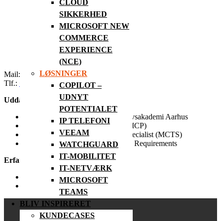
CLOUD
SIKKERHED
MICROSOFT NEW
COMMERCE
EXPERIENCE
(NCE)
LØSNINGER
Mail:
fso@rit.dk
Tlf.:
+45 81 77 37 47
COPILOT –
UDNYT
Uddannelse:
POTENTIALET
Uddannet Datamatiker ved Erhvervsakademi Aarhus
IP TELEFONI
Microsoft Certified Professional (MCP)
VEEAM
Microsoft Certified Technology Specialist (MCTS)
Managing Office365 Identities and Requirements
WATCHGUARD
IT-MOBILITET
Erfaring:
IT-NETVÆRK
RIT A/S 2020 – d.d.
MICROSOFT
Brancheerfaring fra år 2006
TEAMS
BLIV INSPIRERET
KUNDECASES