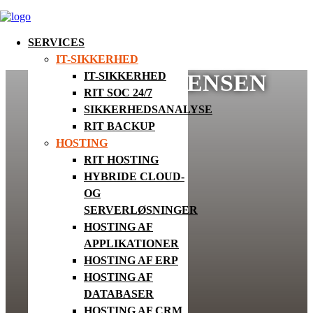
SERVICES
IT-SIKKERHED
FRANK SØRENSEN
IT-SIKKERHED
RIT SOC 24/7
SIKKERHEDSANALYSE
RIT BACKUP
HOSTING
RIT HOSTING
HYBRIDE CLOUD-
OG
SERVERLØSNINGER
HOSTING AF
APPLIKATIONER
HOSTING AF ERP
HOSTING AF
DATABASER
HOSTING AF CRM