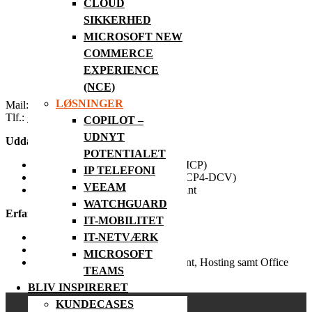
CLOUD
SIKKERHED
MICROSOFT NEW
COMMERCE
EXPERIENCE
(NCE)
LØSNINGER
Mail:
smm@rit.dk
Tlf.:
+45 81 88 02 53
COPILOT –
UDNYT
Uddannelse:
POTENTIALET
Microsoft Certified Professional (MCP)
IP TELEFONI
VMware Certified Professional (VCP4-DCV)
VEEAM
WatchGuard Certification, AuthPoint
WATCHGUARD
Erfaring:
IT-MOBILITET
IT-NETVÆRK
RIT A/S 2021 – d.d.
Brancheerfaring fra år 2005
MICROSOFT
Erfaring med Windows Server/klient, Hosting samt Office
TEAMS
365
BLIV INSPIRERET
KUNDECASES