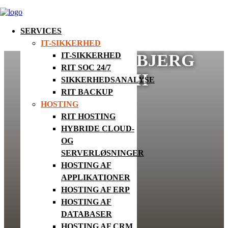
SERVICES
IT-SIKKERHED
SIMON MOSBJERG
IT-SIKKERHED
RIT SOC 24/7
MØRCH
SIKKERHEDSANALYSE
RIT BACKUP
HOSTING
RIT HOSTING
HYBRIDE CLOUD-
OG
SERVERLØSNINGER
HOSTING AF
APPLIKATIONER
HOSTING AF ERP
HOSTING AF
DATABASER
HOSTING AF CRM