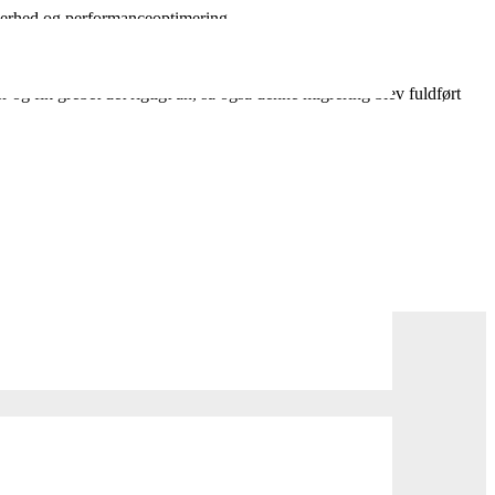
kkerhed og performanceoptimering.
nt til med tidligere IT-projekter.
og fik grebet det rigtigt an, så også denne migrering blev fuldført