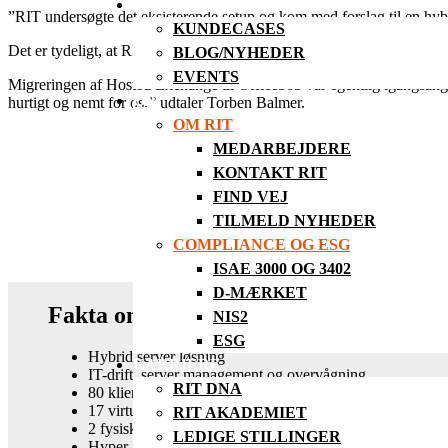
BLIV INSPIRERET
”RIT undersøgte det eksisterende setup og kom med forslag til en hyb
KUNDECASES
Det er tydeligt, at RIT har stor erfaring med denne type projekter. Selv
BLOG/NYHEDER
EVENTS
Migreringen af Hosted Exchange til Office365 var egentlig igangsang læ
OM
hurtigt og nemt for os.’’ udtaler Torben Balmer.
OM RIT
MEDARBEJDERE
KONTAKT RIT
FIND VEJ
TILMELD NYHEDER
COMPLIANCE OG ESG
ISAE 3000 OG 3402
D-MÆRKET
Fakta om løsningen
NIS2
ESG
Hybrid server løsning
KARRIERE
IT-drift, server management og overvågning
RIT DNA
80 klienter/brugere
17 virtuelle Hyper-V servere
RIT AKADEMIET
2 fysiske HPE servere i Hyper-V cluster
LEDIGE STILLINGER
Hyper-v host til management og backup