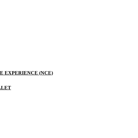
SGM Light siger om samarbejdet:
 EXPERIENCE (NCE)
 ryddet op og optimeret vores IT – og sparede en masse penge, takket v
ALET
m kan understøtte SGM Lights IT-be­hov i dag og i fremtiden.
g og Office365.