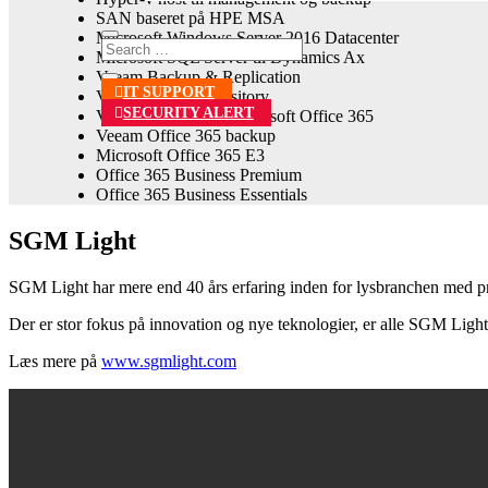
SAN baseret på HPE MSA
Microsoft Windows Server 2016 Datacenter
Microsoft SQL Server til Dynamics Ax
Veeam Backup & Replication
IT SUPPORT
Veeam Cloud Repository
SECURITY ALERT
Veeam Backup for Microsoft Office 365
Veeam Office 365 backup
Microsoft Office 365 E3
Office 365 Business Premium
Office 365 Business Essentials
SGM Light
SGM Light har mere end 40 års erfaring inden for lysbranchen med pr
Der er stor fokus på innovation og nye teknologier, er alle SGM Light
Læs mere på
www.sgmlight.com