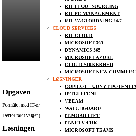
RIT IT OUTSOURCING
RIT PC MANAGEMENT
RIT VAGTORDNING 24/7
CLOUD SERVICES
RIT CLOUD
MICROSOFT 365
DYNAMICS 365
MICROSOFT AZURE
CLOUD SIKKERHED
MICROSOFT NEW COMMERCE
LØSNINGER
”Vi fik
COPILOT – UDNYT POTENTI
Opgaven
IP TELEFONI
VEEAM
Formålet med IT-projektet var at lave et nyt strømlig­net IT-miljø, so
WATCHGUARD
Derfor faldt valget på en migrering fra hosting til hy­brid serverløsnin
IT-MOBILITET
IT-NETVÆRK
Løsningen
MICROSOFT TEAMS