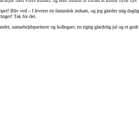
amarbejde med vores kunder, og ikke mindst til fortsat at kunne byde n
et! Bliv ved – I leverer en fantastisk indsats, og jeg glæder mig dagligt 
inger! Tak for det.
 kunder, samarbejdspartnere og kollegaer, en rigtig glædelig jul og et godt