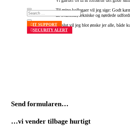
Vi glæder os til at fortsætte det gode s
Til mine kollegaer vil jeg sige: Godt kæmp
de sværeste, tekniske og nørdede udfordr
IT SUPPORT
Til slut vil jeg blot ønske jer alle, både
SECURITY ALERT
Send formularen…
…vi vender tilbage hurtigt