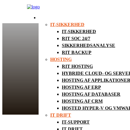
SERVICES
IT-SIKKERHED
IT-SIKKERHED
RIT SOC 24/7
SIKKERHEDSANALYSE
RIT BACKUP
HOSTING
RIT HOSTING
HYBRIDE CLOUD- OG SERV
HOSTING AF APPLIKATIONE
HOSTING AF ERP
HOSTING AF DATABASER
HOSTING AF CRM
HOSTED HYPER-V OG VMWA
IT DRIFT
IT-SUPPORT
Vi nærmer os med hastige skridt endnu et
selskab – og det er vi med både gode ko
IT DRIFT