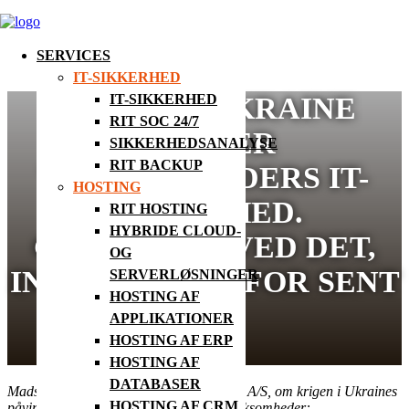
SERVICES
IT-SIKKERHED
KRIGEN I UKRAINE
IT-SIKKERHED
RIT SOC 24/7
PRESSER
SIKKERHEDSANALYSE
RIT BACKUP
VIRKSOMHEDERS IT-
HOSTING
SIKKERHED.
RIT HOSTING
HYBRIDE CLOUD-
GØR NOGET VED DET,
OG
INDEN DET ER FOR SENT
SERVERLØSNINGER
HOSTING AF
APPLIKATIONER
HOSTING AF ERP
HOSTING AF
DATABASER
Mads Møller Pedersen, Direktør hos RIT A/S, om krigen i Ukraines
HOSTING AF CRM
påvirkning af IT-sikkerheden i danske virksomheder: