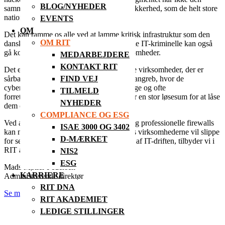
BLOG/NYHEDER
samme viden og opmærksomhed på IT-sikkerhed, som de helt store
nationale eller internationale koncerner.
EVENTS
OM
Det kan ramme os alle ved at lamme kritisk infrastruktur som den
OM RIT
danske finans- eller energibranche, men de IT-kriminelle kan også
gå konkret ud mod mindre, danske virksomheder.
MEDARBEJDERE
KONTAKT RIT
Det er nemlig især de små og mellemstore virksomheder, der er
sårbare over for de såkaldte ransomware-angreb, hvor de
FIND VEJ
cyberkriminelle låser virksomheders vigtige og ofte
TILMELD
forretningskritiske data og derefter kræver en stor løsesum for at låse
NYHEDER
dem op igen.
COMPLIANCE OG ESG
Ved at have en opdateret it-infrastruktur og professionelle firewalls
ISAE 3000 OG 3402
kan nogle af angrebene undgås. Men hvis virksomhederne vil slippe
D-MÆRKET
for selv at stå med risikoen for afbrydelse af IT-driften, tilbyder vi i
RIT at være med til at løfte den opgave.
NIS2
ESG
Mads Møller Pedersen
KARRIERE
Administrerende direktør
RIT DNA
Se mere om IT-sikkerhed hos RIT
RIT AKADEMIET
LEDIGE STILLINGER