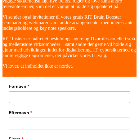
vigtige sikkerhedstiltag, nye trends, regler og love samt andre
relevante emner, som det er vigtigt at holde sig opdateret på.
Vi sender også invitationer til vores gratis RIT Brain Booster
seminarer og webinarer samt andre arrangementer med interessante
indlægsholdere og key note speakere.
RIT Insider er målrettet beslutningstagere og IT-professionelle i små
og mellemstore virksomheder – samt andre der gerne vil holde sig
ajour med udviklingen indenfor digitalisering, IT, cybersikkerhed og
andre vigtige dagsordener, der påvirker vores IT-valg.
Vi lover, at indholdet ikke er nørdet.
Fornavn
*
Efternavn
*