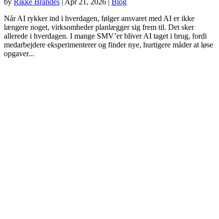
by
Rikke Brandes
|
Apr 21, 2026
|
Blog
Når AI rykker ind i hverdagen, følger ansvaret med AI er ikke
længere noget, virksomheder planlægger sig frem til. Det sker
allerede i hverdagen. I mange SMV’er bliver AI taget i brug, fordi
medarbejdere eksperimenterer og finder nye, hurtigere måder at løse
opgaver...