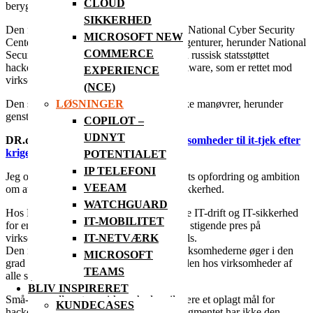
CLOUD
berygtet russisk-støttet hackergruppe.
SIKKERHED
Den fælles research blev offentliggjort af National Cyber Security
MICROSOFT NEW
Center i Storbritannien og amerikanske agenturer, herunder National
COMMERCE
Security Agency. Den advarede om, at en russisk statsstøttet
hackergruppe har udviklet en ny type malware, som er rettet mod
EXPERIENCE
virksomheders firewalls.
(NCE)
Den sofistikerede virus kan modstå typiske manøvrer, herunder
LØSNINGER
genstarter, hedder det i rapporte
n.
COPILOT –
UDNYT
DR.dk:
Minister og FE opfordrer virksomheder til it-tjek efter
krigen i Ukraine
POTENTIALET
IP TELEFONI
Jeg og RIT A/S bakker op om Folketingets opfordring og ambition
VEEAM
om at øge de danske virksomheders IT-sikkerhed.
WATCHGUARD
Hos RIT arbejder vi hver dag med at sikre IT-drift og IT-sikkerhed
IT-MOBILITET
for en lang række virksomheder. Vi ser et stigende pres på
virksomheders IT-infrastruktur og firewalls.
IT-NETVÆRK
Den nye virkelighed med øget pres på virksomhederne øger i den
MICROSOFT
grad behovet for styrkelse af IT-sikkerheden hos virksomheder af
TEAMS
alle størrelser.
BLIV INSPIRERET
Små- og mellemstore virksomheder vil være et oplagt mål for
KUNDECASES
hackerangreb. Virksomhederne i SMV-segmentet har ikke den