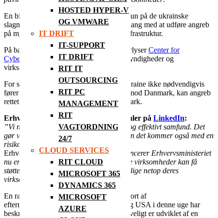
HOSTED HYPER-V
En bitter krig kæmpes i øjeblikket, ikke kun på de ukrainske
OG VMWARE
slagmarker. Online hackere er allerede i gang med at udføre angreb
på myndigheders og virksomheders IT-infrastruktur.
IT DRIFT
IT-SUPPORT
På baggrund af situationen i Ukraine efterlyser
Center for
IT DRIFT
Cybersikkerhed
en styrkelse af danske myndigheder og
virksomheders cyber-beredskab.
RIT IT
OUTSOURCING
For selvom den nuværende situation i Ukraine ikke nødvendigvis
RIT PC
fører til cyberangreb, åbent rettet direkte mod Danmark, kan angreb
rettet mod andre lande brede sig til Danmark.
MANAGEMENT
RIT
Erhvervsminister Simon Kollerup udtaler på
LinkedIn
:
”Vi nyder godt af at være et digitaliseret og effektivt samfund. Det
VAGTORDNING
gør vores erhvervsliv i høj grad også. Men det kommer også med en
24/7
risiko for cyberangreb”.
CLOUD SERVICES
Erhvervsministeren fortsætter: ”
Derfor lancerer Erhvervsministeriet
nu en pulje på 50 mio kr., så vores mindre virksomheder kan få
RIT CLOUD
støtte til rådgivning til, hvordan de sikrer lige netop deres
MICROSOFT 365
virksomhed bedst muligt.
”
DYNAMICS 365
En rapport om cybersikkerhed offentliggjort af
MICROSOFT
efterretningstjenesterne i Storbritannien og USA i denne uge har
AZURE
beskrevet en lumsk ny malware, der angiveligt er udviklet af en