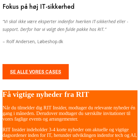
Fokus på høj IT-sikkerhed
“V
i skal ikke være eksperter indenfor hverken IT-sikkerhed eller -
support. Derfor har vi valgt den fulde pakke hos RIT.
”
– Rolf Andersen, Løbeshop.dk
SE ALLE VORES CASES
Få vigtige nyheder fra RIT
Når du tilmelder dig RIT Insider, modtager du relevante nyheder én
gang i måneden. Derudover modtager du særskilte invitationer til
vores faglige events og arrangementer.
RIT Insider indeholder 3-4 korte nyheder om aktuelle og vigtige
dagsordener inden for IT, herunder udviklingen indenfor tech og AI,