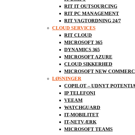
RIT IT OUTSOURCING
RIT PC MANAGEMENT
ktp Data A/S skærper deres fokus på udv
RIT VAGTORDNING 24/7
CLOUD SERVICES
I den forbindelse har vi hos RIT A/S ove
RIT CLOUD
Vi glæder os over dette nye samarbejde 
MICROSOFT 365
DYNAMICS 365
MICROSOFT AZURE
Læs mere om hvad ktp Data a/s kan tilby
CLOUD SIKKERHED
Læs mere om RIT Service Desk her:
ww
MICROSOFT NEW COMMERCE
LØSNINGER
COPILOT – UDNYT POTENTI
IP TELEFONI
VEEAM
WATCHGUARD
IT-MOBILITET
IT-NETVÆRK
MICROSOFT TEAMS