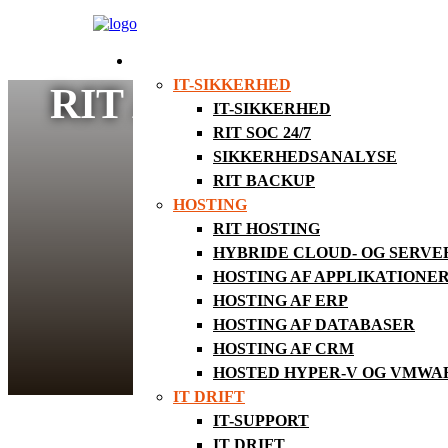
SERVICES
IT-SIKKERHED
RIT A/S HAR OVER
IT-SIKKERHED
RIT SOC 24/7
SIKKERHEDSANALYSE
RIT BACKUP
HOSTING
RIT HOSTING
HYBRIDE CLOUD- OG SERV
HOSTING AF APPLIKATIONE
HOSTING AF ERP
HOSTING AF DATABASER
HOSTING AF CRM
HOSTED HYPER-V OG VMWA
IT DRIFT
IT-SUPPORT
På billedet ses direktørerne fra både ktp Data og RIT s
Til højre ses direktør Johan Petersen, ktp Data a/s og
IT DRIFT