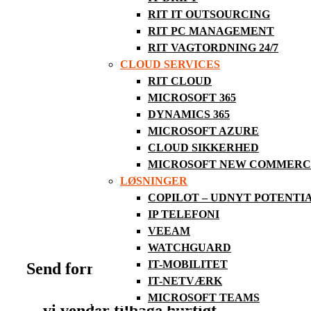
nedlukningen bl.a. alligevel vækstede me
RIT IT OUTSOURCING
vi fokus og midler til, at uddanne og opk
RIT PC MANAGEMENT
imødekomme et jobmarked der er presset 
RIT VAGTORDNING 24/7
Hele artiklen kan læses her, den er absol
CLOUD SERVICES
Læs jobopslaget og ansøg her
.
RIT CLOUD
MICROSOFT 365
DYNAMICS 365
MICROSOFT AZURE
CLOUD SIKKERHED
MICROSOFT NEW COMMERCE
LØSNINGER
COPILOT – UDNYT POTENTI
IP TELEFONI
VEEAM
WATCHGUARD
IT-MOBILITET
Send formularen…
IT-NETVÆRK
MICROSOFT TEAMS
…vi vender tilbage hurtigt