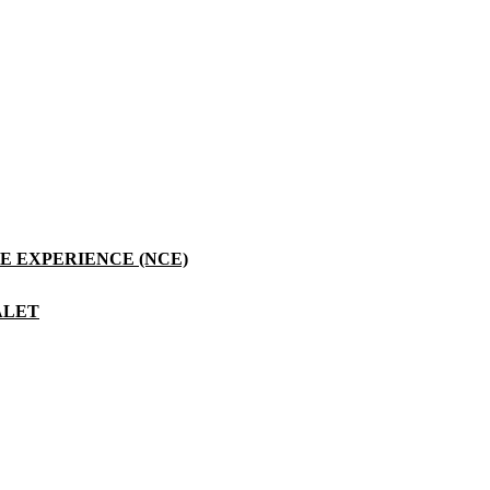
d 40%, og væksten fortsætter – derfor har vi også igangsat et initiativ
valificere yngre profiler, hvilket vi ser som et vigtigt medarbejdergode
og en branche, hvor det er svært at rekruttere medarbejdere med mange
ut et besøg værd.
 EXPERIENCE (NCE)
ALET