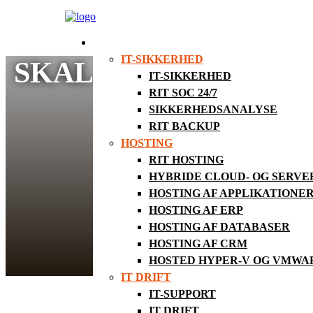
SERVICES
IT-SIKKERHED
SKAL DU VÆRE VOR
IT-SIKKERHED
RIT SOC 24/7
SIKKERHEDSANALYSE
RIT BACKUP
HOSTING
RIT HOSTING
HYBRIDE CLOUD- OG SERV
HOSTING AF APPLIKATIONE
HOSTING AF ERP
HOSTING AF DATABASER
HOSTING AF CRM
HOSTED HYPER-V OG VMWA
IT DRIFT
IT-SUPPORT
Der har været – og er fortsat fart på hos 
spændende initiativer været med til at g
IT DRIFT