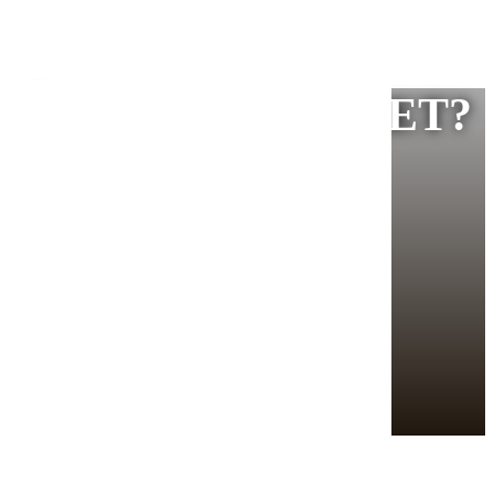
PÅ RIT AKADEMIET?
 (se evt. her). Nu har vores vækst og nye,
t sat fokus på, hvordan vi under corona