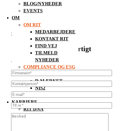
BLOG/NYHEDER
EVENTS
OM
OM RIT
MEDARBEJDERE
Send formularen…
KONTAKT RIT
FIND VEJ
…vi vender tilbage hurtigt
TILMELD
NYHEDER
* = Obligatorisk felt
COMPLIANCE OG ESG
ISAE 3000 OG 3402
D-MÆRKET
NIS2
ESG
KARRIERE
RIT DNA
RIT AKADEMIET
LEDIGE STILLINGER