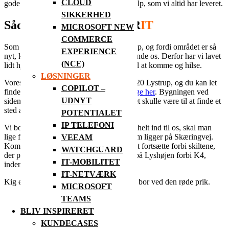
CLOUD
gode resultat, når I har brug for vores hjælp, som vi altid har leveret.
SIKKERHED
Sådan finder du det nye
R
IT
MICROSOFT NEW
COMMERCE
Som sagt er vi flyttet til Officelab i Lystrup, og fordi området er så
EXPERIENCE
nyt, kan det godt være en udfordring at finde os. Derfor har vi lavet
(NCE)
lidt hjælp til at finde os, hvis du har lyst til at komme og hilse.
LØSNINGER
Vores adresse er Lyshøjen 8A, 1. TH, 8520 Lystrup, og du kan let
COPILOT –
finde det på eksempelvis
Google Maps lige her
. Bygningen ved
UDNYT
siden af er stadig under opførelse, men det skulle være til at finde et
sted at parkere.
POTENTIALET
IP TELEFONI
Vi bor i bygning K5, men inden man når helt ind til os, skal man
lige forbi bygningerne K1, K2 og K3, som ligger på Skæringvej.
VEEAM
Kommer man fra Bremåvej, skal man blot fortsætte forbi skiltene,
WATCHGUARD
der peger ind til K1-K3, så vil man køre på Lyshøjen forbi K4,
IT-MOBILITET
inden man kommer til vores bygning.
IT-NETVÆRK
Kig eventuelt på illustrationen øverst – vi bor ved den røde prik.
MICROSOFT
TEAMS
BLIV INSPIRERET
KUNDECASES