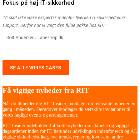
Fokus på høj IT-sikkerhed
“V
i skal ikke være eksperter indenfor hverken IT-sikkerhed eller -
support. Derfor har vi valgt den fulde pakke hos RIT.
”
– Rolf Andersen, Løbeshop.dk
SE ALLE VORES CASES
Få vigtige nyheder fra RIT
Når du tilmelder dig RIT Insider, modtager du relevante nyheder én
gang i måneden. Derudover modtager du særskilte invitationer til
vores faglige events og arrangementer.
RIT Insider indeholder 3-4 korte nyheder om aktuelle og vigtige
dagsordener inden for IT, herunder udviklingen indenfor tech og AI,
vigtige sikkerhedstiltag, nye trends, regler og love samt andre