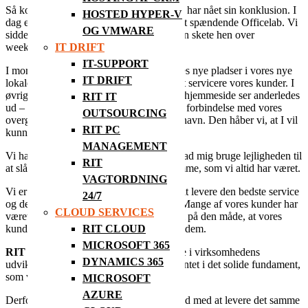
Så kom dagen, hvor vores transformation har nået sin konklusion. I
HOSTED HYPER-V
dag er vi
R
IT
, og vi bor nu i Lystrup i det spændende Officelab. Vi
OG VMWARE
sidder her faktisk allerede, fordi flytningen skete hen over
weekenden.
IT DRIFT
IT-SUPPORT
I morges klokken 7.45 sad vi klar på vores nye pladser i vores nye
IT DRIFT
lokaler, og siden da har vi arbejdet med at servicere vores kunder. I
øvrigt har du nok lagt mærke til, at vores hjemmeside ser anderledes
RIT IT
ud – den er nemlig også blevet lavet om i forbindelse med vores
OUTSOURCING
overgang til nye lokaler, nyt logo og nyt navn. Den håber vi, at I vil
RIT PC
kunne lide.
MANAGEMENT
Vi har jo talt om en transformation, men lad mig bruge lejligheden til
RIT
at slå fast, at vi i bund og grund er de samme, som vi altid har været.
VAGTORDNING
Vi er IT-eksperter, der altid stræber efter at levere den bedste service
24/7
og de bedste resultater for vores kunder. Mange af vores kunder har
CLOUD SERVICES
været hos os i over et årti, og det tolker vi på den måde, at vores
kunder er glade for os – ligesom vi er for dem.
RIT CLOUD
MICROSOFT 365
R
IT
er blevet til for at markere en ny fase i virksomhedens
DYNAMICS 365
udvikling, men vi har stadig fødderne plantet i det solide fundament,
som virksomheden blev bygget på.
MICROSOFT
AZURE
Derfor kan I også forvente, at vi bliver ved med at levere det samme