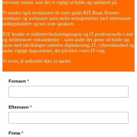
relevante emner, som det er vigtigt at holde sig opdateret på.
Vi sender også invitationer til vores gratis RIT Brain Booster
seminarer og webinarer samt andre arrangementer med interessante
indlægsholdere og key note speakere.
RIT Insider er målrettet beslutningstagere og IT-professionelle i små
og mellemstore virksomheder – samt andre der gerne vil holde sig
ajour med udviklingen indenfor digitalisering, IT, cybersikkerhed og
andre vigtige dagsordener, der påvirker vores IT-valg.
Vi lover, at indholdet ikke er nørdet.
Fornavn
*
Efternavn
*
Firma
*