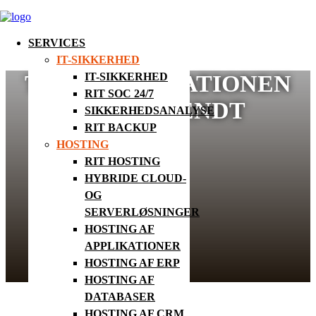
SERVICES
IT-SIKKERHED
TRANSFORMATIONEN
IT-SIKKERHED
RIT SOC 24/7
ER FULDENDT
SIKKERHEDSANALYSE
RIT BACKUP
HOSTING
RIT HOSTING
HYBRIDE CLOUD-
OG
SERVERLØSNINGER
HOSTING AF
APPLIKATIONER
HOSTING AF ERP
HOSTING AF
DATABASER
HOSTING AF CRM