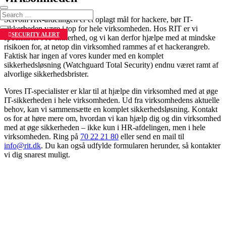
Selvom HR-afdelingen er et oplagt mål for hackere, bør IT-
sikkerheden være i top for hele virksomheden. Hos RIT er vi
SECURITY ALERT
specialister i IT-sikkerhed, og vi kan derfor hjælpe med at mindske
risikoen for, at netop din virksomhed rammes af et hackerangreb.
Faktisk har ingen af vores kunder med en komplet
sikkerhedsløsning (Watchguard Total Security) endnu været ramt af
alvorlige sikkerhedsbrister.
Vores IT-specialister er klar til at hjælpe din virksomhed med at øge
IT-sikkerheden i hele virksomheden. Ud fra virksomhedens aktuelle
behov, kan vi sammensætte en komplet sikkerhedsløsning. Kontakt
os for at høre mere om, hvordan vi kan hjælp dig og din virksomhed
med at øge sikkerheden – ikke kun i HR-afdelingen, men i hele
virksomheden. Ring på
70 22 21 80
eller send en mail til
info@rit.dk
. Du kan også udfylde formularen herunder, så kontakter
vi dig snarest muligt.