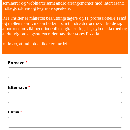
seminarer og webinarer samt andre arrangementer med interessante
indlægsholdere og key note speakere.
RIT Insider er målrettet beslutningstagere og IT-professionelle i små
og mellemstore virksomheder – samt andre der gerne vil holde sig
ajour med udviklingen indenfor digitalisering, IT, cybersikkerhed og
andre vigtige dagsordener, der påvirker vores IT-valg.
Vi lover, at indholdet ikke er nørdet.
Fornavn
*
Efternavn
*
Firma
*