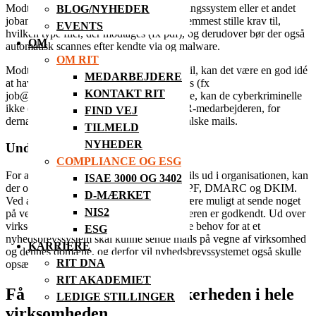
Modtages jobansøgninger via et rekrutteringssystem eller et andet
BLOG/NYHEDER
jobansøgningssytem, bør dette først og fremmest stille krav til,
EVENTS
hvilken type filer, der modtages (fx pdf), og derudover bør der også
OM
automatisk scannes efter kendte via og malware.
OM RIT
Modtages jobansøgninger derimod på mail, kan det være en god idé
MEDARBEJDERE
at have en mailadresse til denne type mails (fx
KONTAKT RIT
job@dinvirksomhed.dk). Ved at gøre dette, kan de cyberkriminelle
ikke (ad denne vej) få information om HR-medarbejderen, for
FIND VEJ
dernæst at udnytte disse informationer i falske mails.
TILMELD
NYHEDER
Undgå falske mails
COMPLIANCE OG ESG
For at undgå, at der kan sendes falske mails ud i organisationen, kan
ISAE 3000 OG 3402
der opsættes en række mailprotokoller: SPF, DMARC og DKIM.
D-MÆRKET
Ved at have disse aktiveret, vil det ikke være muligt at sende noget
NIS2
på vegne af domænet, medmindre afsenderen er godkendt. Ud over
virksomhedens mailadresser, kan der være behov for at et
ESG
nyhedsbrevssystem skal kunne sende mails på vegne af virksomhed
KARRIERE
og dennes domæne, og derfor vil nyhedsbrevssystemet også skulle
RIT DNA
opsættes som en godkendt afsender.
RIT AKADEMIET
Få hjælp til at øge IT-sikkerheden i hele
LEDIGE STILLINGER
virksomheden