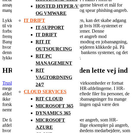
ansøgninger og CV. Derfor er HR-afdelingerne blevet et mål for
HOSTED HYPER-V
mange cyberkriminelles phishing-angreb og spear phishing-angreb.
OG VMWARE
Lykkes et cyberangreb mod HR-afdelingen, kan det skabe adgang
IT DRIFT
til virksomhedens øvrige systemer – særligt hvis HR-systemet er
IT-SUPPORT
forbundet med virksomhedens øvrige systemer. Denne
IT DRIFT
fremgangsmåde blev blandt andet brugt i et angreb mod
Bangladeshs centralbank i 2015. Banken modtog en jobansøgning,
RIT IT
hvor der var en vedhæftet fil, som medarbejderen klikkede på. På
OUTSOURCING
denne måde fik hackerne skabt adgang til bankens systemer, og det
RIT PC
lykkedes dem at stjæle 81 millioner dollar.
MANAGEMENT
HR-afdelingen kan være den lette vej ind
RIT
VAGTORDNING
Truslen fra cyberkriminalitet
mod danske virksomheder er fortsat
24/7
meget høj, og det gælder særligt også for HR-afdelingerne. I HR-
CLOUD SERVICES
afdelingerne er man vant til at åbne vedhæftede filer fra personer, de
RIT CLOUD
ikke på forhånd kender, da de modtager jobansøgninger fra mange
forskellige personer. Derfor kan HR-afdelingen også være den
MICROSOFT 365
nemme vej ind for hackerne.
DYNAMICS 365
De falske jobansøgninger blot ét af de typer angreb, som HR-
MICROSOFT
afdelingerne udsættes for. Der er også utallige eksempler på angreb,
AZURE
hvor hackeren sender mails ud til virksomhedens medarbejdere, som