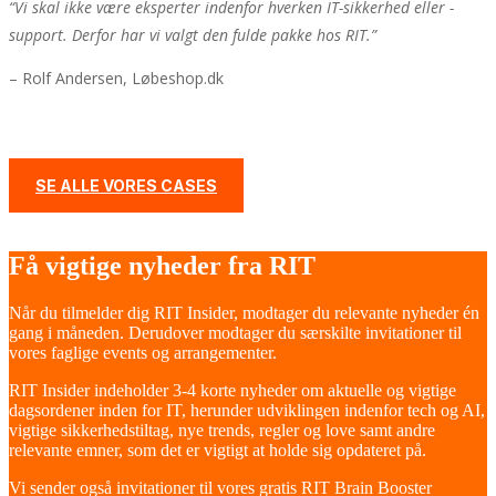
“V
i skal ikke være eksperter indenfor hverken IT-sikkerhed eller -
support. Derfor har vi valgt den fulde pakke hos RIT.
”
– Rolf Andersen, Løbeshop.dk
SE ALLE VORES CASES
Få vigtige nyheder fra RIT
Når du tilmelder dig RIT Insider, modtager du relevante nyheder én
gang i måneden. Derudover modtager du særskilte invitationer til
vores faglige events og arrangementer.
RIT Insider indeholder 3-4 korte nyheder om aktuelle og vigtige
dagsordener inden for IT, herunder udviklingen indenfor tech og AI,
vigtige sikkerhedstiltag, nye trends, regler og love samt andre
relevante emner, som det er vigtigt at holde sig opdateret på.
Vi sender også invitationer til vores gratis RIT Brain Booster