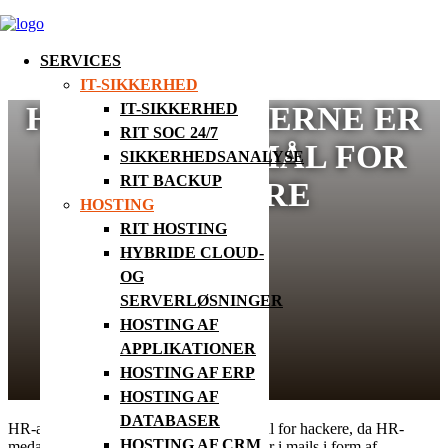
SERVICES
IT-SIKKERHED
HR-AFDELINGERNE ER
IT-SIKKERHED
RIT SOC 24/7
ET OPLAGT MÅL FOR
SIKKERHEDSANALYSE
RIT BACKUP
HACKERE
HOSTING
RIT HOSTING
HYBRIDE CLOUD-
OG
SERVERLØSNINGER
HOSTING AF
APPLIKATIONER
HOSTING AF ERP
HOSTING AF
DATABASER
HR-afdelingerne er blevet et populært mål for hackere, da HR-
HOSTING AF CRM
medarbejderne ofte åbner vedhæftede filer i mails i form af