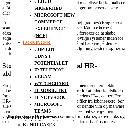
CLOUD
ligner at den kommer fra en kollega. Målet med disse falske mails er
at få medarbejderen til at udlevere oplysninger om personen selv
SIKKERHED
eller om en anden medarbejder.
MICROSOFT NEW
COMMERCE
En kendt fremgangsmåde, som hackere i høj grad også bruger, er at
scanne for sårbarheder i servere og systemer. Kan hackerne få
EXPERIENCE
adgang til ét system gennem en sårbarhed, forsøger de at skabe
(NCE)
adgang til de forbundne systemer eller de øvrige systemer inden for
LØSNINGER
virksomheden. Der er før set eksempler på, at hackere på denne
måde har skabt adgang til en virksomheds lønningssystem, og herfra
COPILOT –
har kunne stjæle penge fra virksomheden.
UDNYT
POTENTIALET
Stop hackerangrebene mod HR-
IP TELEFONI
afdelingen
VEEAM
WATCHGUARD
Forsøg på hackerangreb kan ikke undgås, men der er en række
IT-MOBILITET
tiltag, som virksomheden kan implementere for at mindske risikoen
for, at hackerne skaber adgang til virksomhedens IT-systemer. For
IT-NETVÆRK
HR-afdelingen, der ofte åbner vedhæftede filer fra jobansøgere, bør
MICROSOFT
alle vedhæftede filer automatisk scannes for kendte vira og malware.
TEAMS
Dermed kan mailen slettes inden der spredes malware gennem
vedhæftningerne. Der kan også scannes for makroer, aktive links og
BLIV INSPIRERET
eksekverbar kode i filerne, så disse også automatisk frasorteres.
KUNDECASES